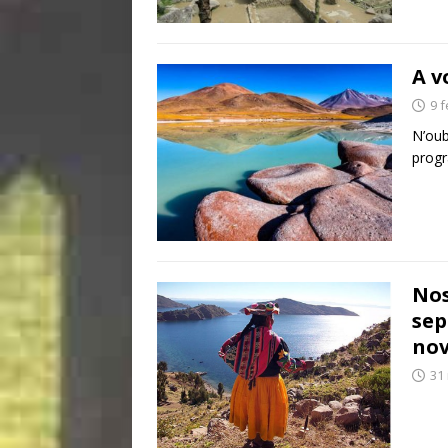
A v
9 f
N’oub
prog
Nos
sep
no
31