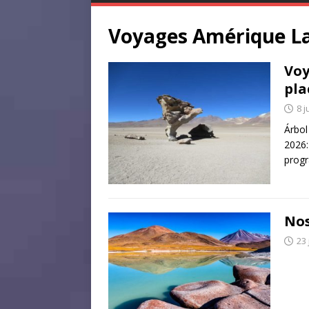
Voyages Amérique La
Voy
pla
8 j
Árbol
2026:
progr
Nos
23 