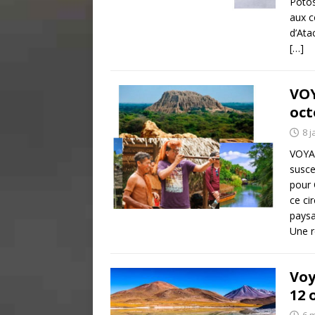
Potos
aux c
d’Ata
[…]
VOY
oct
8 j
VOYA
susce
pour 
ce ci
paysa
Une r
Voy
12 
6 