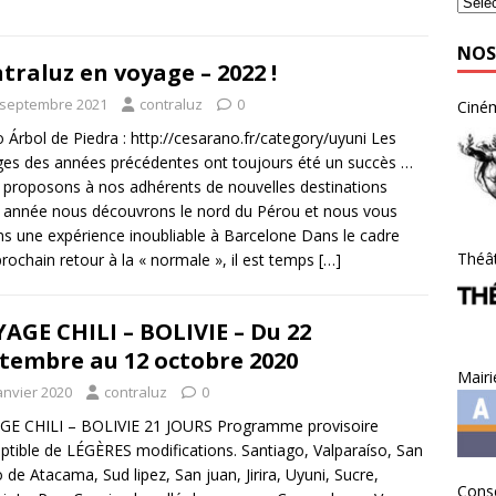
NOS
traluz en voyage – 2022 !
 septembre 2021
contraluz
0
Ciné
 Árbol de Piedra : http://cesarano.fr/category/uyuni Les
es des années précédentes ont toujours été un succès …
proposons à nos adhérents de nouvelles destinations
 année nous découvrons le nord du Pérou et nous vous
ns une expérience inoubliable à Barcelone Dans le cadre
Théât
prochain retour à la « normale », il est temps
[…]
AGE CHILI – BOLIVIE – Du 22
tembre au 12 octobre 2020
Mairi
anvier 2020
contraluz
0
GE CHILI – BOLIVIE 21 JOURS Programme provisoire
ptible de LÉGÈRES modifications. Santiago, Valparaíso, San
 de Atacama, Sud lipez, San juan, Jirira, Uyuni, Sucre,
Conse