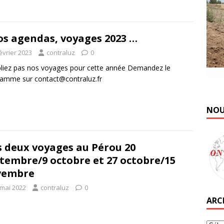
os agendas, voyages 2023 …
évrier 2023
contraluz
0
liez pas nos voyages pour cette année Demandez le
ramme sur contact@contraluz.fr
NOU
 deux voyages au Pérou 20
tembre/9 octobre et 27 octobre/15
vembre
 mai 2022
contraluz
0
ARC