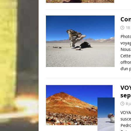
Con
18
Photo
voyag
Nous 
Cette
offro
d’un 
VOY
sep
8 j
VOYA
susce
Pedro