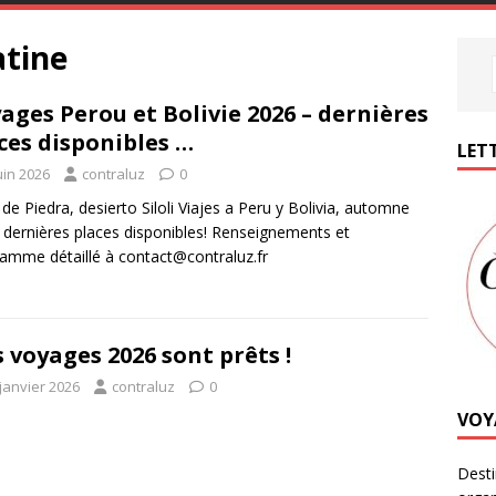
tine
ages Perou et Bolivie 2026 – dernières
ces disponibles …
LETT
uin 2026
contraluz
0
 de Piedra, desierto Siloli Viajes a Peru y Bolivia, automne
 dernières places disponibles! Renseignements et
amme détaillé à contact@contraluz.fr
 voyages 2026 sont prêts !
janvier 2026
contraluz
0
VOY
Desti