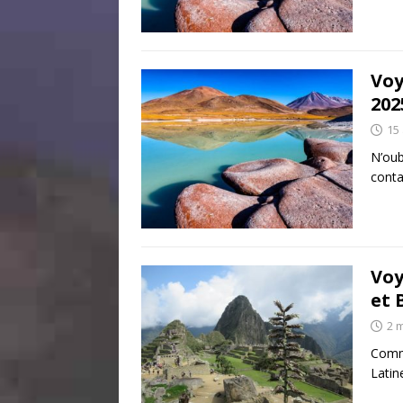
Voy
202
15 
N’oub
cont
Voy
et 
2 
Comm
Latin