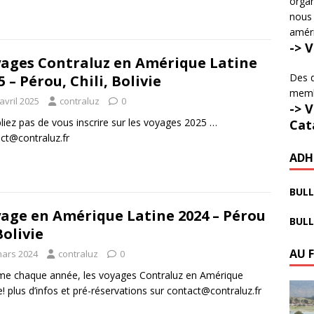
organ
nous 
amér
-> 
ages Contraluz en Amérique Latine
Des d
5 – Pérou, Chili, Bolivie
membr
avril 2025
contraluz
0
-> 
liez pas de vous inscrire sur les voyages 2025 …
Cat
act@contraluz.fr
ADH
BULL
age en Amérique Latine 2024 – Pérou
BULL
Bolivie
AU 
mars 2024
contraluz
0
e chaque année, les voyages Contraluz en Amérique
e! plus d’infos et pré-réservations sur contact@contraluz.fr