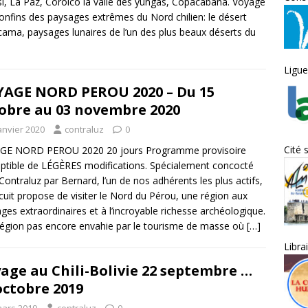
i, La Paz, Coroico la vallé des yungas, Copacabana. Voyage
onfins des paysages extrêmes du Nord chilien: le désert
cama, paysages lunaires de l’un des plus beaux déserts du
Ligue
AGE NORD PEROU 2020 – Du 15
obre au 03 novembre 2020
anvier 2020
contraluz
0
Cité 
GE NORD PEROU 2020 20 jours Programme provisoire
ptible de LÉGÈRES modifications. Spécialement concocté
Contraluz par Bernard, l’un de nos adhérents les plus actifs,
rcuit propose de visiter le Nord du Pérou, une région aux
ges extraordinaires et à l’incroyable richesse archéologique.
égion pas encore envahie par le tourisme de masse où
[…]
Libra
age au Chili-Bolivie 22 septembre …
octobre 2019
mars 2019
contraluz
0