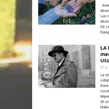
Avant
décem
Luis 
décem
DE LA
Espag
LA 
mer
Uto
22
La sé
colla
d’une
coscé
dépar
30 o
réali