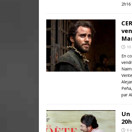
2h16 
CE
ven
Ma
10
En co
vendr
Naima
Vente
Alej
Peña,
par A
Un 
20h
6 