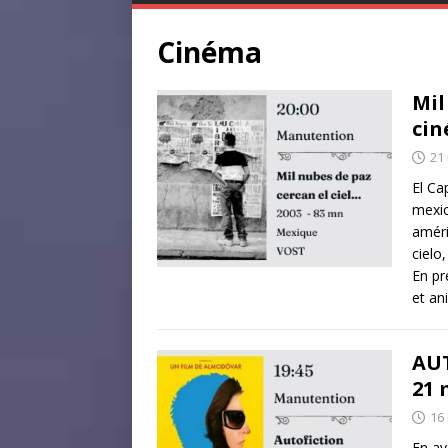
Cinéma
Mil
cin
21
El Ca
mexic
améri
cielo
En pr
et an
AUT
21 
16
En av