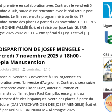
-première en collaboration avec Contraluz le vendredi 5
bre à 20h, suivie d’une rencontre avec le réalisateur José
Guerín. Le film est ensuite programmé à partir du 17
bre. Vente des places à partir du 20 novembre. HISTOIRES
Ligue
 BONNE VALLÉE Écrit et réalisé par José Luis GUERIN –
ne 2025 2h02 VOSTF – Prix spécial du Jury, Festival
[…]
DISPARITION DE JOSEF MENGELE –
Cité 
credi 7 novembre 2025 à 18h00 -
pia Manutention
 octobre 2025
contraluz
0
ance du vendredi 7 novembre à 18h, organisée en
boration avec l’Université d’Avignon et Contraluz, sera suivie
 rencontre avec Olivier Guez, auteur du roman et
Libra
nariste du film et Jean-Paul Campillo, enseignant au
tement d’études hispaniques. Vente des places à partir du
ctobre. (DAS VERSCHWINDEN DES JOSEF MENGELE) Écrit et
sé par Kirill SEREBRENNIKOV – Allemagne 2025