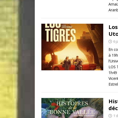
Arnai
Aranb
Los
Uto
6 j
En co
à 19h
l’Uni
LOS 
1h49 
Vicen
Estre
His
déc
1 