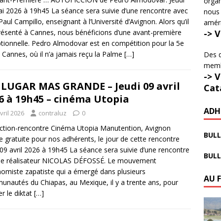
organ
i 2026 à 19h45 La séance sera suivie d’une rencontre avec
nous 
Paul Campillo, enseignant à l’Université d’Avignon. Alors qu’il
amér
-> 
résenté à Cannes, nous bénéficions d’une avant-première
tionnelle. Pedro Almodovar est en compétition pour la 5e
à Cannes, où il n’a jamais reçu la Palme
[…]
Des d
membr
-> 
LUGAR MAS GRANDE – Jeudi 09 avril
Cat
6 à 19h45 – cinéma Utopia
ADH
vril 2026
contraluz
0
ction-rencontre Cinéma Utopia Manutention, Avignon
BULL
e gratuite pour nos adhérents, le jour de cette rencontre
 09 avril 2026 à 19h45 La séance sera suivie d’une rencontre
BULL
 le réalisateur NICOLAS DÉFOSSÉ. Le mouvement
omiste zapatiste qui a émergé dans plusieurs
AU 
nautés du Chiapas, au Mexique, il y a trente ans, pour
er le diktat
[…]