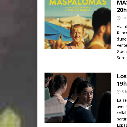
MAS
20h
10
Avant
Renco
d’une
Vente
Goen
Soroi
Los
19h
5 f
La sé
avec 
colla
parti
Espag