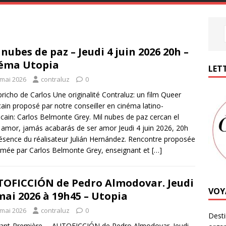
 nubes de paz – Jeudi 4 juin 2026 20h –
éma Utopia
LETT
 mai 2026
contraluz
0
pricho de Carlos Une originalité Contraluz: un film Queer
ain proposé par notre conseiller en cinéma latino-
cain: Carlos Belmonte Grey. Mil nubes de paz cercan el
, amor, jamás acabarás de ser amor Jeudi 4 juin 2026, 20h
ésence du réalisateur Julián Hernández. Rencontre proposée
imée par Carlos Belmonte Grey, enseignant et
[…]
OFICCIÓN de Pedro Almodovar. Jeudi
VOY
mai 2026 à 19h45 – Utopia
 mai 2026
contraluz
0
Desti
ant-Première … AUTOFICCIÓN de Pedro Almodovar. Jeudi