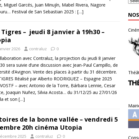
z, Miguel Garcés, Juan Minujín, Mabel Rivera, Nagore
uru… Festival de San Sebastian 2025 :
[…]
NOS
Ciné
 Tigres – jeudi 8 janvier à 19h30 –
pia
anvier 2026
contraluz
0
llaboration avec Contraluz, la projection du jeudi 8 janvier
30 sera suivie d’une discussion avec Jean-Paul Campillo, de
versité d’Avignon. Vente des places à partir du 31 décembre.
Théât
TIGRES Réalisé par Alberto RODRIGUEZ – Espagne 2025
VOSTF – avec Antonio de la Torre, Bárbara Lennie, Cesar
te, Joaquin Nuñez, Silvia Acosta… du 31/12/25 au 27/01/26
lla et son
[…]
Mairi
toires de la bonne vallée – vendredi 5
embre 20h cinéma Utopia
décembre 2025
contraluz
0
Conse