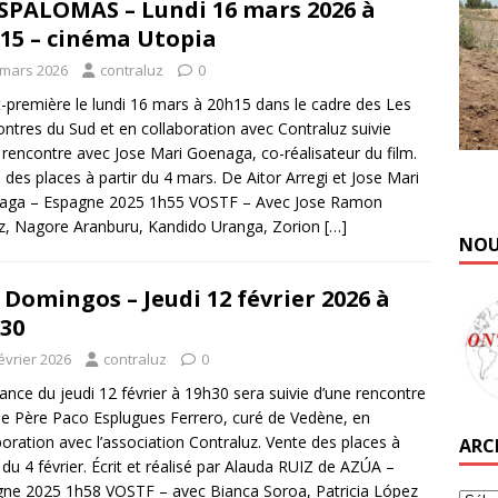
PALOMAS – Lundi 16 mars 2026 à
15 – cinéma Utopia
 mars 2026
contraluz
0
-première le lundi 16 mars à 20h15 dans le cadre des Les
ntres du Sud et en collaboration avec Contraluz suivie
 rencontre avec Jose Mari Goenaga, co-réalisateur du film.
 des places à partir du 4 mars. De Aitor Arregi et Jose Mari
aga – Espagne 2025 1h55 VOSTF – Avec Jose Ramon
z, Nagore Aranburu, Kandido Uranga, Zorion
[…]
NOU
 Domingos – Jeudi 12 février 2026 à
30
évrier 2026
contraluz
0
ance du jeudi 12 février à 19h30 sera suivie d’une rencontre
le Père Paco Esplugues Ferrero, curé de Vedène, en
boration avec l’association Contraluz. Vente des places à
ARC
r du 4 février. Écrit et réalisé par Alauda RUIZ de AZÚA –
ne 2025 1h58 VOSTF – avec Bianca Soroa, Patricia López