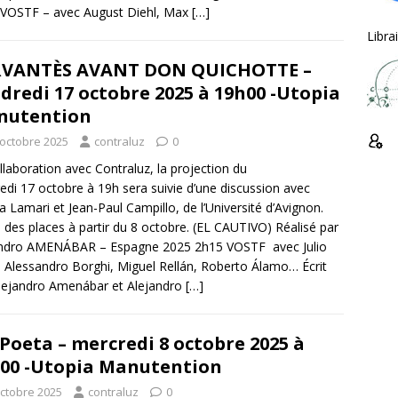
VOSTF – avec August Diehl, Max
[…]
Libra
RVANTÈS AVANT DON QUICHOTTE –
dredi 17 octobre 2025 à 19h00 -Utopia
nutention
 octobre 2025
contraluz
0
llaboration avec Contraluz, la projection du
edi 17 octobre à 19h sera suivie d’une discussion avec
 Lamari et Jean-Paul Campillo, de l’Université d’Avignon.
 des places à partir du 8 octobre. (EL CAUTIVO) Réalisé par
andro AMENÁBAR – Espagne 2025 2h15 VOSTF avec Julio
 Alessandro Borghi, Miguel Rellán, Roberto Álamo… Écrit
lejandro Amenábar et Alejandro
[…]
Poeta – mercredi 8 octobre 2025 à
00 -Utopia Manutention
octobre 2025
contraluz
0