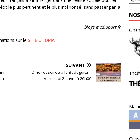
teur français à s’immerger dans une réalité sociale pour en
écit le plus pertinent et le plus intériorisé, sans passer par la
NOS
blogs.mediapart.fr
Ciné
mations sur le
SITE UTOPIA
SUIVANT
ain
Dîner et soirée à la Bodeguita –
Théât
son
vendredi 24 avril à 20h00
Mairi
Conse