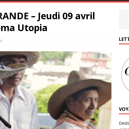
NDE – Jeudi 09 avril
néma Utopia
LETT
0
VOY
Desti