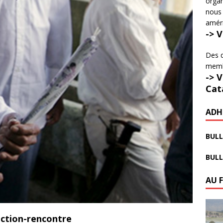
organ
nous 
amér
-> 
Des d
membr
-> 
Cat
ADH
BULL
BULL
AU 
ection-rencontre