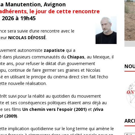
a Manutention, Avignon
adhérents, le jour de cette rencontre
l 2026 à 19h45
nce sera suivie d’une rencontre avec le
ateur
NICOLAS DÉFOSSÉ
.
uvement autonomiste
zapatiste
qui a
 dans plusieurs communautés du
Chiapas
, au Mexique, il
ente ans, pour refuser le diktat d’un gouvernement
NOU
pu, continue de faire germer ses graines et Nicolas
 en utilisant le principe du cinéma direct s’en fait l’écho
tte nouvelle réalisation.
térêt suivi pour la réalité au quotidien du mouvement
ste et ses conséquences politiques étaient ainsi déjà au
e ses films
Un chemin vers l’espoir (2001)
et
¡Viva
! (2009)
.
ARC
ette implication quotidienne sur le long terme qui amène le