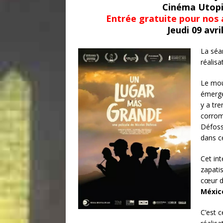
Cinéma Utopi
Entrée gratuite pour nos 
Jeudi 09 avri
La séa
réalis
Le mo
émergé
y a tr
corrom
Défossé
dans ce
Cet in
zapati
cœur d
México
C’est c