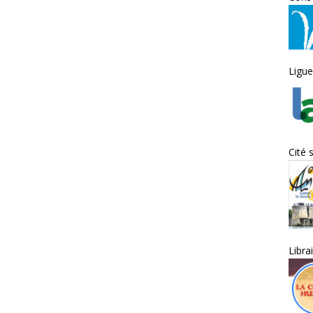
Ligue
Cité 
Libra