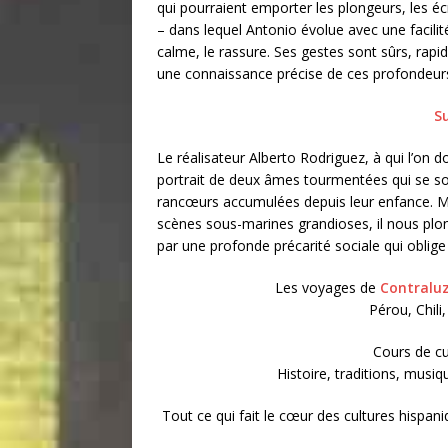
qui pourraient emporter les plongeurs, les écr
– dans lequel Antonio évolue avec une facili
calme, le rassure. Ses gestes sont sûrs, rapi
une connaissance précise de ces profondeurs. Il 
Su
Le réalisateur Alberto Rodriguez, à qui l’on do
portrait de deux âmes tourmentées qui se so
rancœurs accumulées depuis leur enfance. M
scènes sous-marines grandioses, il nous plo
par une profonde précarité sociale qui oblige
Les voyages de
Contralu
Pérou, Chili
Cours de cu
Histoire, traditions, musi
Tout ce qui fait le cœur des cultures hispa