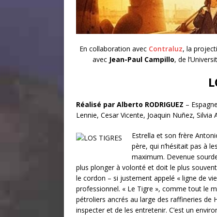
En collaboration avec
Contraluz
, la projec
avec
Jean-Paul Campillo
, de l’Univer
L
Réalisé par Alberto RODRIGUEZ
– Espagn
Lennie, Cesar Vicente, Joaquin Nuñez, Silvi
Estrella et son frère Antoni
père, qui n’hésitait pas à 
maximum. Devenue sourde su
plus plonger à volonté et doit le plus souvent 
le cordon – si justement appelé « ligne de v
professionnel. « Le Tigre », comme tout le 
pétroliers ancrés au large des raffineries de H
inspecter et de les entretenir. C’est un env