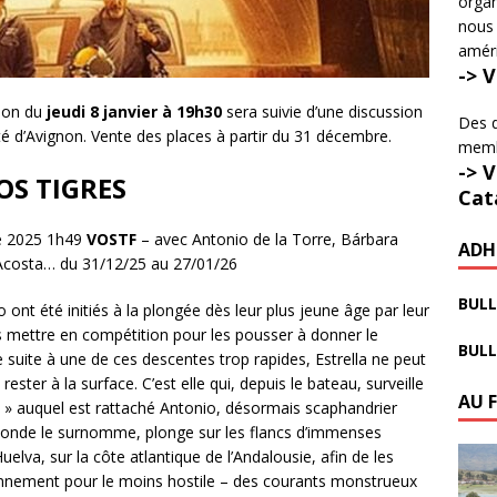
organ
nous 
amér
-> 
tion du
jeudi 8 janvier à 19h30
sera suivie d’une discussion
Des d
sité d’Avignon. Vente des places à partir du 31 décembre.
membr
-> 
OS TIGRES
Cat
e 2025 1h49
VOSTF
– avec Antonio de la Torre, Bárbara
ADH
a Acosta… du 31/12/25 au 27/01/26
BULL
o ont été initiés à la plongée dès leur plus jeune âge par leur
les mettre en compétition pour les pousser à donner le
BULL
ite à une de ces descentes trop rapides, Estrella ne peut
rester à la surface. C’est elle qui, depuis le bateau, surveille
AU 
ie » auquel est rattaché Antonio, désormais scaphandrier
monde le surnomme, plonge sur les flancs d’immenses
uelva, sur la côte atlantique de l’Andalousie, afin de les
ironnement pour le moins hostile – des courants monstrueux