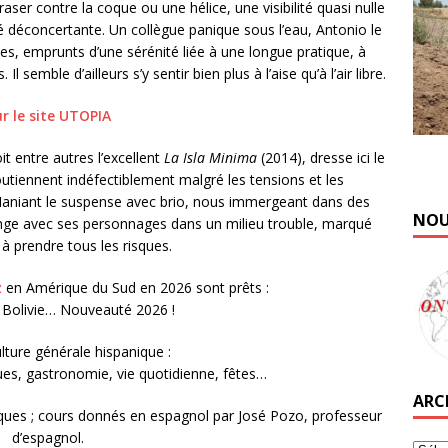
aser contre la coque ou une hélice, une visibilité quasi nulle
té déconcertante. Un collègue panique sous l’eau, Antonio le
des, emprunts d’une sérénité liée à une longue pratique, à
semble d’ailleurs s’y sentir bien plus à l’aise qu’à l’air libre.
r le site UTOPIA
it entre autres l’excellent
La Isla Minima
(2014), dresse ici le
utiennent indéfectiblement malgré les tensions et les
aniant le suspense avec brio, nous immergeant dans des
NOU
nge avec ses personnages dans un milieu trouble, marqué
 à prendre tous les risques.
z
en Amérique du Sud en 2026 sont prêts :
, Bolivie… Nouveauté 2026 !
lture générale hispanique :
ques, gastronomie, vie quotidienne, fêtes…
ARC
niques ; cours donnés en espagnol par José Pozo, professeur
d’espagnol.