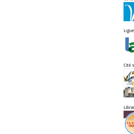
Ligue
Cité 
Libra