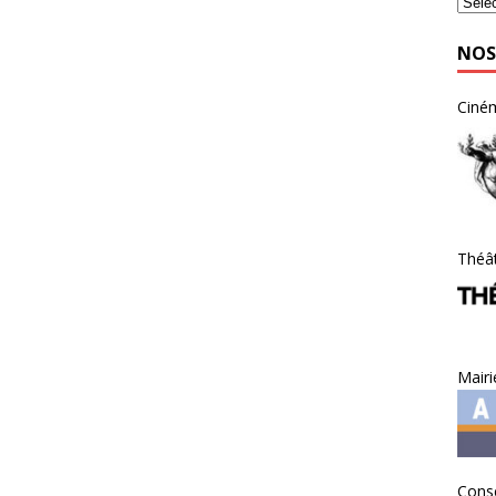
NOS
Ciné
Théât
Mairi
Conse