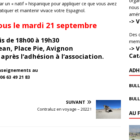
organ
 un « natif » hispanique pour appliquer ce que vous avez
nous 
atiquer et maintenir vivace votre Espagnol.
amér
-> 
ous le mardi 21 septembre
Des d
is de 18h00 à 19h30
membr
Jean, Place Pie, Avignon
-> 
Cat
après l’adhésion à l’association.
ADH
nseignements au
06 63 49 21 83
BULL
BULL
SUIVANT
!
Contraluz en voyage – 2022 !
AU 