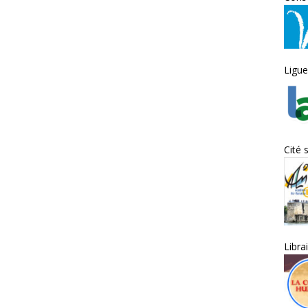
Ligue
Cité 
Libra