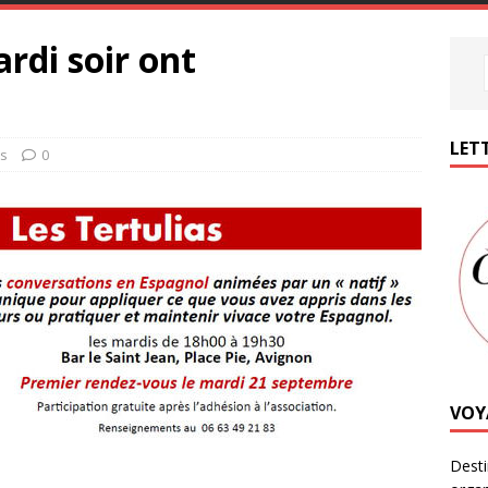
rdi soir ont
LETT
s
0
VOY
Desti