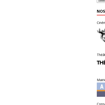
NOS
Ciné
Théât
Mairi
Conse