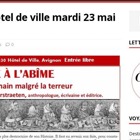
tel de ville mardi 23 mai
LETT
s
0
VOY
Desti