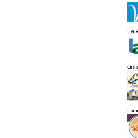
Ligue
Cité 
Libra