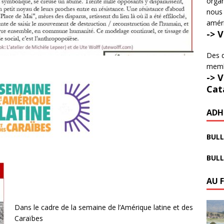
organ
nous 
amér
-> 
Des d
membr
-> 
Cat
ADH
BULL
BULL
AU 
Dans le cadre de la semaine de l’Amérique latine et des
Caraïbes