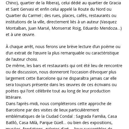
Chino), quartier de la Ribera), celui dédié au quartier de Gracia
et Sant Gervasi et enfin celui appelé la Route du Nord ou
Quartier du Carmel ; des rues, places, cafés, restaurants ou
institutions de la ville, directement liés à un auteur (Vasquez
Montalban, Juan Marsé, Monserrat Roig, Eduardo Mendoza…)
et à une œuvre.
À chaque arrêt, nous ferons une brève lecture d’un poème ou
d’un extrait de l’œuvre la plus remarquable ou caractéristique
de l’auteur choisi.
De même, les bars et restaurants qui ont été lieu de rencontre
ou de discussion, nous donneront l’occasion d’évoquer plus
largement cette Barcelone qui ne disparaîtra jamais car elle
sera toujours présente dans les œuvres de ces écrivains ou
poètes qui l’ont célébrée tout au long de leur production
littéraire.
Dans l’après-midi, nous compléterons cette approche de
Barcelone par des visites de lieux particulièrement
emblématiques de la Ciudad Condal : Sagrada Familia, Casa
Batlló, Casa Milà, Parque Güell… ou bien des expositions,
musées, fondations, galeries d’art…, lieux susceptibles de